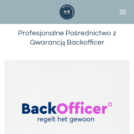
Przejdź
do
głównej
treści
Profesjonalne Pośrednictwo z
Gwarancją Backofficer